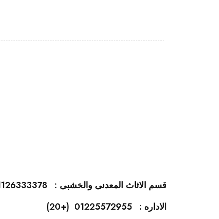
قسم الاثاث المعدنى والخشبى : 01126333378 (+20)
الاداره : 01225572955 (+20)