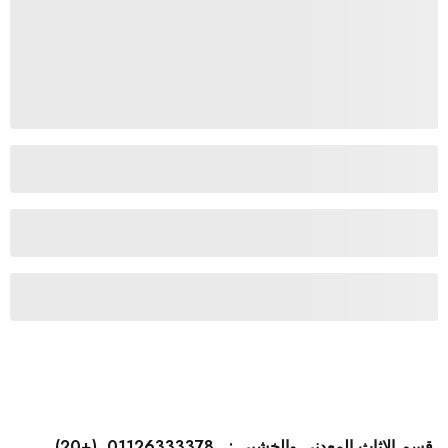
قسم الاثاث المعدنى والخشبى : 01126333378 (+20)